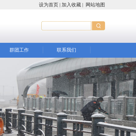
设为首页
|
加入收藏
|
网站地图
群团工作
联系我们