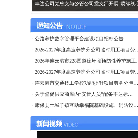
丰达公司党总支与公管公司党支部开展“赓续初心担
·
公路养护数字管理平台建设项目招标公告
·
2026-2027年度高速养护分公司临时用工项目劳
·
2026年连云港市228国道徐圩段预防性养护施工
·
2026-2027年度高速养护分公司临时用工项目劳
·
连云港市交通技工学校功能提升项目劳务分包
·
关于督促供应商库内“安管人员”配备不达标…
·
康保县土城子镇互助幸福院基础设施、消防设