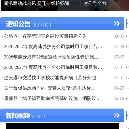
丰达公司党总支与公管公司党支部开展“赓续初心担...
·
公路养护数字管理平台建设项目招标公告
08-05
·
·
2026-2027年度高速养护分公司临时用工项目劳…
07-09
·
·
2026年连云港市228国道徐圩段预防性养护施工…
07-07
·
·
2026-2027年度高速养护分公司临时用工项目劳…
07-01
·
·
连云港市交通技工学校功能提升项目劳务分包…
07-01
·
·
关于督促供应商库内“安管人员”配备不达标…
06-25
·
·
康保县土城子镇互助幸福院基础设施、消防设…
06-10
·
·